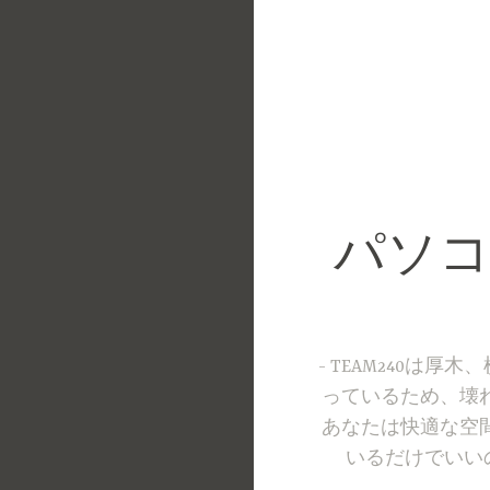
コ
ン
テ
ン
ツ
へ
ス
キ
パソコ
ッ
プ
TEAM240は
っているため、壊
あなたは快適な空
いるだけでいい