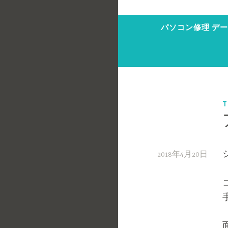
パソコン修理 デー
T
2018年4月20日
w
p
m
a