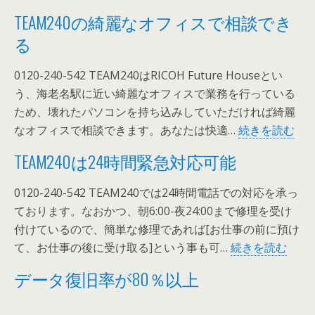
TEAM240の綺麗なオフィスで相談でき
る
0120-240-542 TEAM240はRICOH Future Houseとい
う、海老名駅に近い綺麗なオフィスで業務を行っている
ため、壊れたパソコンを持ち込みしていただければ綺麗
TE
なオフィスで相談できます。あなたは快適…
続きを読む
の
TEAM240は24時間緊急対応可能
綺
麗
0120-240-542 TEAM240では24時間電話での対応を承っ
な
ております。なおかつ、朝6:00-夜24:00まで修理を受け
オ
付けているので、簡単な修理であれば[お仕事の前に預け
フ
TEA
て、お仕事の後に受け取る]という事も可…
続きを読む
ィ
は
データ復旧率が80％以上
ス
24
で
時
相