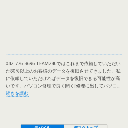
間
談
緊
で
急
き
対
る
応
可
能
042-776-3696 TEAM240ではこれまで依頼していただい
た80％以上のお客様のデータを復旧させてきました。私
に依頼していただければデータを復旧できる可能性が高
いです。パソコン修理で良く聞く[修理に出してパソコ…
デ
続きを読む
ー
タ
復
旧
モバイル
デスクトップ