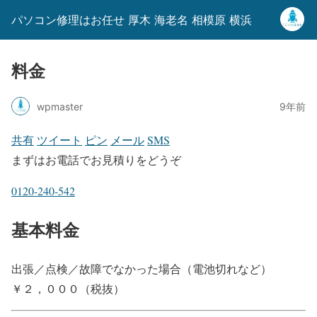
パソコン修理はお任せ 厚木 海老名 相模原 横浜
料金
wpmaster
9年前
共有
ツイート
ピン
メール
SMS
まずはお電話でお見積りをどうぞ
0120-240-542
基本料金
出張／点検／故障でなかった場合（電池切れなど）
￥２，０００（税抜）