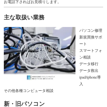
お電話下さればお見積りします。
主な取扱い業務
パソコン修理
新規買換サポ
ート
スマートフォ
ン相談
データ移行
データ救出
ipad/iphone導
入
その他各種コンピュータ相談
新・旧パソコン