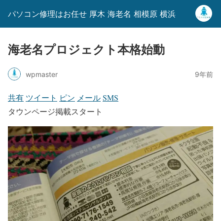
パソコン修理はお任せ 厚木 海老名 相模原 横浜
海老名プロジェクト本格始動
wpmaster
9年前
共有
ツイート
ピン
メール
SMS
タウンページ掲載スタート